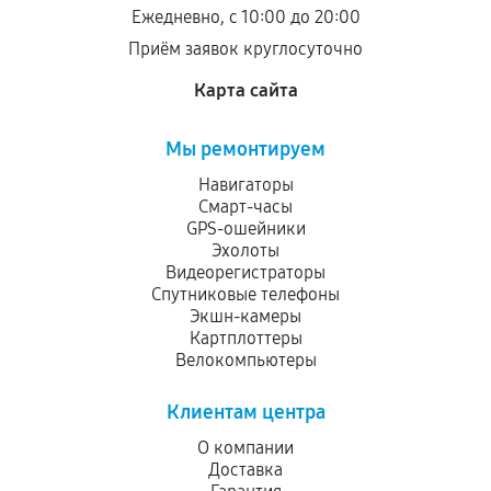
остается на стороне производителя или
Ежедневно, с 10:00 до 20:00
продавца. За качество сторонних деталей
Приём заявок круглосуточно
сервисный центр ответственности не несет.
Карта сайта
Мы ремонтируем
Навигаторы
Смарт-часы
GPS-ошейники
Эхолоты
Видеорегистраторы
Спутниковые телефоны
Экшн-камеры
Картплоттеры
Велокомпьютеры
Клиентам центра
О компании
Доставка