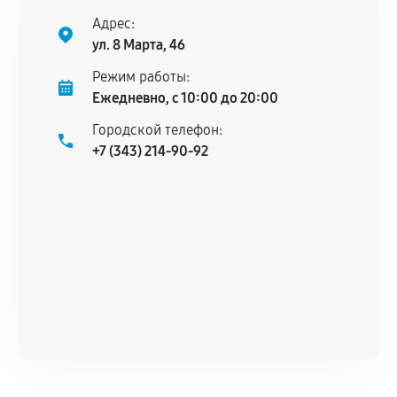
нормальной эксплуатации в течение
Адрес:
гарантийного срока.
ул. 8 Марта, 46
Несоответствие комплектующей заявленным
Режим работы:
техническим характеристикам.
Ежедневно, с 10:00 до 20:00
Городской телефон:
+7 (343) 214-90-92
Документы для подтверждения
гарантии
Гарантийный талон.
Акт выполненных работ с датой, перечнем
услуг и сроком гарантии.
Документы на установленные комплектующие
и кассовый чек.