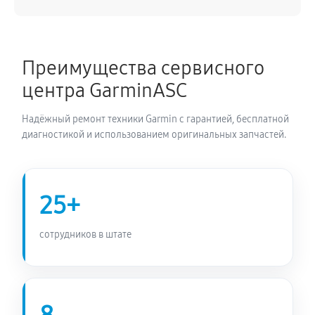
Восстановление после попадания влаги
680 руб
70 минут
Преимущества сервисного
центра GarminASC
Замена датчиков управления, высоты, движения
540 руб
60 минут
Надёжный ремонт техники Garmin с гарантией, бесплатной
диагностикой и использованием оригинальных запчастей.
25+
сотрудников в штате