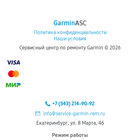
срока.
Программные сбои, если это не указано в
Garmin
ASC
отдельных условиях.
Политика конфиденциальности
Наши условия
Если комплектующие куплены
Сервисный центр по ремонту Garmin ©
2026
самостоятельно
Гарантия на выполненные работы может
сохраняться полностью или частично, если
соблюдены следующие условия:
Предоставленные детали подходят по
техническим параметрам и не имеют внешних
+7 (343) 214-90-92
дефектов.
info@service-garmin-rem.ru
Установка была выполнена нашим сервисным
Екатеринбург, ул. 8 Марта, 46
центром.
При этом гарантия на сами комплектующие
Режим работы