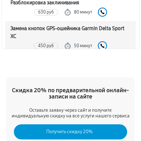
Разблокировка заклинивания
630 руб
80 минут
Замена кнопок GPS-ошейника Garmin Delta Sport
XC
450 руб
50 минут
Замена корпуса GPS-ошейника Garmin Delta Sport
XC
540 руб
60 минут
Скидка 20% по предварительной онлайн-
Замена аккумулятора GPS-ошейника Garmin Delta
записи на сайте
Sport XC
Оставьте заявку через сайт и получите
720 руб
50 минут
индивидуальную скидку на все услуги нашего сервиса
Замена контроллер питания
Получить скидку 20%
630 руб
60 минут