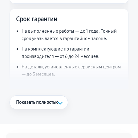
Срок гарантии
На выполненные работы — до 1 года. Точный
срок указывается в гарантийном талоне.
На комплектующие по гарантии
производителя — от 6 до 24 месяцев.
На детали, установленные сервисным центром
— до 3 месяцев.
Что считается гарантийным случаем
Показать полностью
Повторное возникновение неисправности,
напрямую связанной с выполненным
ремонтом.
Поломка установленной детали при