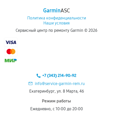
Программные сбои, если это не указано в
Garmin
ASC
отдельных условиях.
Политика конфиденциальности
Наши условия
Если комплектующие куплены
Сервисный центр по ремонту Garmin ©
2026
самостоятельно
Гарантия на выполненные работы может
сохраняться полностью или частично, если
соблюдены следующие условия:
Предоставленные детали подходят по
техническим параметрам и не имеют внешних
+7 (343) 214-90-92
дефектов.
info@service-garmin-rem.ru
Установка была выполнена нашим сервисным
Екатеринбург, ул. 8 Марта, 46
центром.
При этом гарантия на сами комплектующие
Режим работы
остается на стороне производителя или
Ежедневно, с 10:00 до 20:00
продавца. За качество сторонних деталей