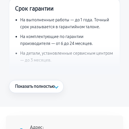
Срок гарантии
На выполненные работы — до 1 года. Точный
срок указывается в гарантийном талоне.
На комплектующие по гарантии
производителя — от 6 до 24 месяцев.
На детали, установленные сервисным центром
— до 3 месяцев.
Что считается гарантийным случаем
Показать полностью
Повторное возникновение неисправности,
напрямую связанной с выполненным
ремонтом.
Поломка установленной детали при
нормальной эксплуатации в течение
Адрес: