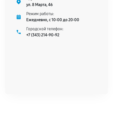
гарантийного срока.
ул. 8 Марта, 46
Несоответствие комплектующей заявленным
Режим работы:
техническим характеристикам.
Ежедневно, с 10:00 до 20:00
Городской телефон:
+7 (343) 214-90-92
Документы для подтверждения
гарантии
Гарантийный талон.
Акт выполненных работ с датой, перечнем
услуг и сроком гарантии.
Документы на установленные комплектующие
и кассовый чек.
Расширенная гарантия