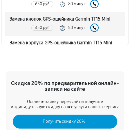
630 руб
80 минут
Замена кнопок GPS-ошейника Garmin TT15 Mini
450 руб
50 минут
Замена корпуса GPS-ошейника Garmin TT15 Mini
540 руб
60 минут
Замена аккумулятора GPS-ошейника Garmin TT15
Mini
Скидка 20% по предварительной онлайн-
720 руб
50 минут
записи на сайте
Замена контроллер питания
Оставьте заявку через сайт и получите
630 руб
60 минут
индивидуальную скидку на все услуги нашего сервиса
Восстановление после попадания влаги
Получить скидку 20%