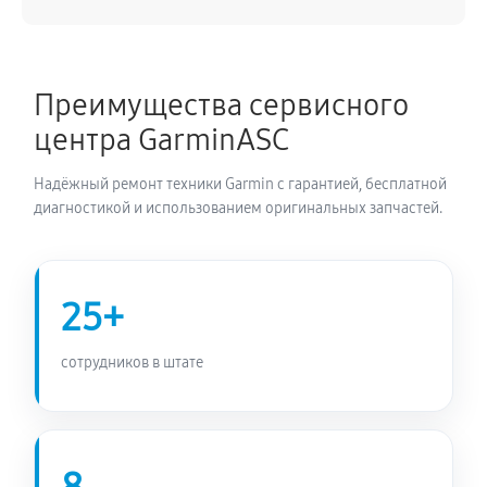
680 руб
70 минут
Замена датчиков управления, высоты, движения
540 руб
60 минут
Преимущества сервисного
центра GarminASC
Надёжный ремонт техники Garmin с гарантией, бесплатной
диагностикой и использованием оригинальных запчастей.
25+
сотрудников в штате