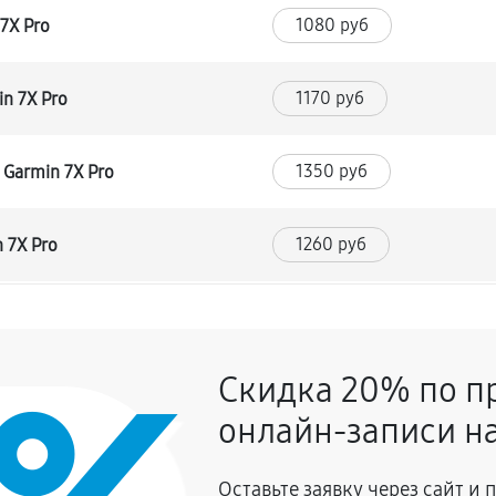
1080 руб
7X Pro
1170 руб
n 7X Pro
1350 руб
 Garmin 7X Pro
1260 руб
 7X Pro
1080 руб
Скидка 20% по п
1080 руб
rmin 7X Pro
онлайн-записи на
1350 руб
Оставьте заявку через сайт и