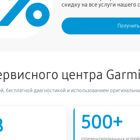
0%
скидку на все услуги нашего 
1800 руб
min 7X Pro
Получить
рвисного центра Garm
й, бесплатной диагностикой и использованием оригинальны
500+
8
отремонтированных устрой