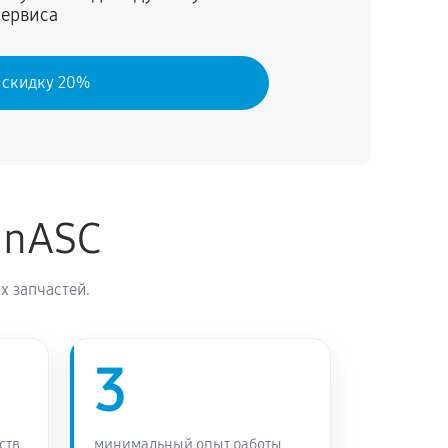
сервиса
60 минут
Заказать
 скидку 20%
inASC
х запчастей.
3
ств
минимальный опыт работы