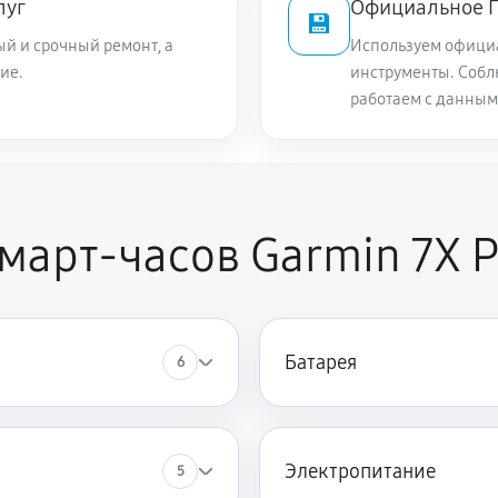
луг
Официальное П
💾
й и срочный ремонт, а
Используем офици
ие.
инструменты. Собл
работаем с данным
март-часов Garmin 7X P
Батарея
6
Электропитание
5