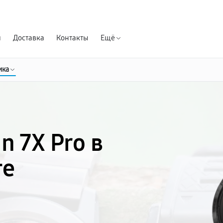
Гарантия д
я
Доставка
Контакты
Ещё
ика
n 7X Pro в
ге