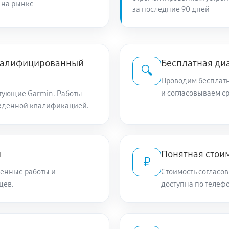
 на рынке
за последние 90 дней
квалифицированный
Бесплатная ди
🔍
Проводим бесплатн
и согласовываем с
тующие Garmin. Работы
ждённой квалификацией.
и
Понятная стоим
₽
енные работы и
Стоимость согласов
цев.
доступна по телефо