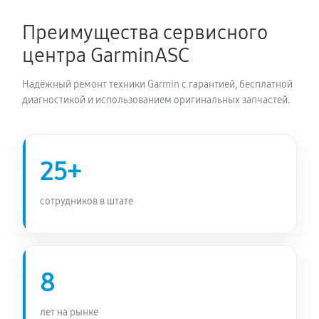
1350 руб
60 минут
Преимущества сервисного
Замена Bluetooth смарт-часов Garmin Fenix 3
центра GarminASC
1800 руб
60 минут
Надёжный ремонт техники Garmin с гарантией, бесплатной
диагностикой и использованием оригинальных запчастей.
25+
сотрудников в штате
8
лет на рынке