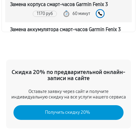
Замена корпуса смарт-часов Garmin Fenix 3
1170 руб
60 минут
Замена аккумулятора смарт-часов Garmin Fenix 3
1350 руб
60 минут
Замена экрана смарт-часов Garmin Fenix 3
1260 руб
60 минут
Скидка 20% по предварительной онлайн-
записи на сайте
Замена шлейфа матрицы
1080 руб
60 минут
Оставьте заявку через сайт и получите
индивидуальную скидку на все услуги нашего сервиса
Замена микрофона смарт-часов Garmin Fenix 3
Получить скидку 20%
1080 руб
60 минут
Замена кнопки включения