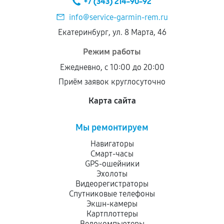
+7 (343) 214-90-92
дефектов.
info@service-garmin-rem.ru
Установка была выполнена нашим сервисным
Екатеринбург, ул. 8 Марта, 46
центром.
При этом гарантия на сами комплектующие
Режим работы
остается на стороне производителя или
Ежедневно, с 10:00 до 20:00
продавца. За качество сторонних деталей
Приём заявок круглосуточно
сервисный центр ответственности не несет.
Карта сайта
Мы ремонтируем
Навигаторы
Смарт-часы
GPS-ошейники
Эхолоты
Видеорегистраторы
Спутниковые телефоны
Экшн-камеры
Картплоттеры
Велокомпьютеры