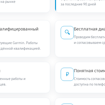
 на рынке
за последние 90 дней
квалифицированный
Бесплатная ди
🔍
Проводим бесплатн
и согласовываем с
тующие Garmin. Работы
ждённой квалификацией.
и
Понятная стоим
₽
енные работы и
Стоимость согласов
цев.
доступна по телефо