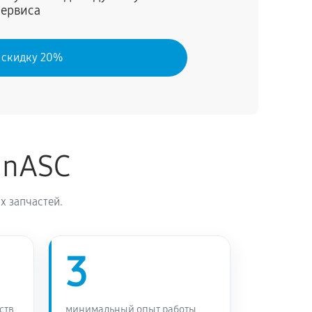
сервиса
 скидку 20%
inASC
х запчастей.
3
ств
минимальный опыт работы