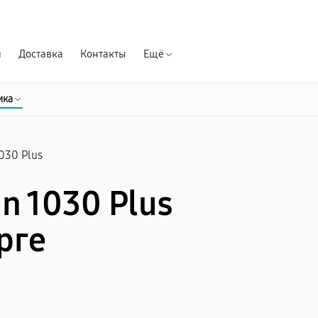
Гарантия д
я
Доставка
Контакты
Ещё
ика
030 Plus
n 1030 Plus
рге