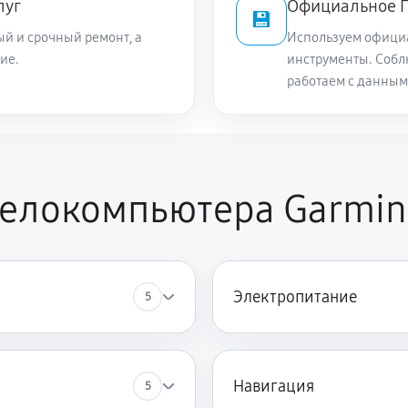
луг
Официальное П
💾
й и срочный ремонт, а
Используем офици
ие.
инструменты. Собл
работаем с данным
елокомпьютера Garmin 
Электропитание
5
Навигация
5