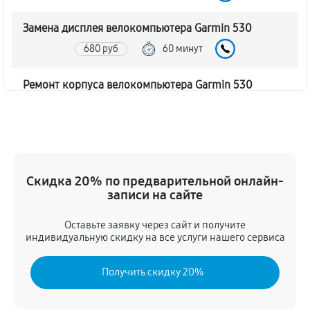
Замена дисплея велокомпьютера Garmin 530
680 руб
60 минут
Ремонт корпуса велокомпьютера Garmin 530
990 руб
60 минут
Настройка велокомпьютера Garmin 530
1030 руб
60 минут
Скидка 20% по предварительной онлайн-
записи на сайте
Ремонт кнопки велокомпьютера Garmin 530
810 руб
60 минут
Оставьте заявку через сайт и получите
индивидуальную скидку на все услуги нашего сервиса
Комплексная чистка велокомпьютера Garmin 530
Получить скидку 20%
400 руб
60 минут